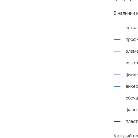
В наличии 
сетка
профн
элеме
изгот
фунд
анкер
обеча
фасон
пласт
Каждый про