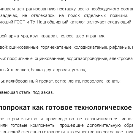
иваем централизованную поставку всего необходимого сортам
задачах, не отвлекаясь на поиск отдельных позиций. 
ующий ГОСТ и ТУ. Наш обширный каталог включает следующий 
вой: арматура, круг, квадрат, полоса, шестигранник;
вой: оцинкованные, горячекатаные, холоднокатаные, рифленые
ый: профильные, оцинкованные, водогазопроводные, электросв
ный: швеллер, балка двутавровая, уголок;
ы: калиброванный прокат, сетка, лента, проволока, канаты;
веющая сталь: под заказ.
опрокат как готовое технологическо
ое строительство и производство не ограничиваются испол
 или готовые компоненты, прошедшие дополнительную обр
с высокой степенью готовности, что существенно сокращает цик