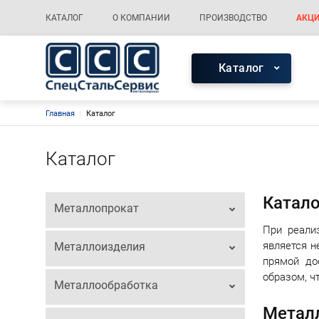
Меню каталога
Основная навигация
КАТАЛОГ
О КОМПАНИИ
ПРОИЗВОДСТВО
АКЦИ
Меню каталог
Каталог
Строка навигации
Главная
Каталог
Каталог
Катало
Металлопрокат
При реали
является н
Металлоизделия
прямой до
образом, ч
Металлообработка
Металл