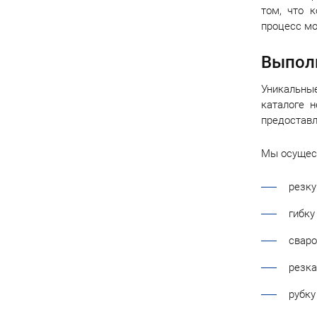
том, что 
процесс м
Выполн
Уникальные
каталоге 
предоставл
Мы осущес
резку
гибку
сваро
резка
рубку