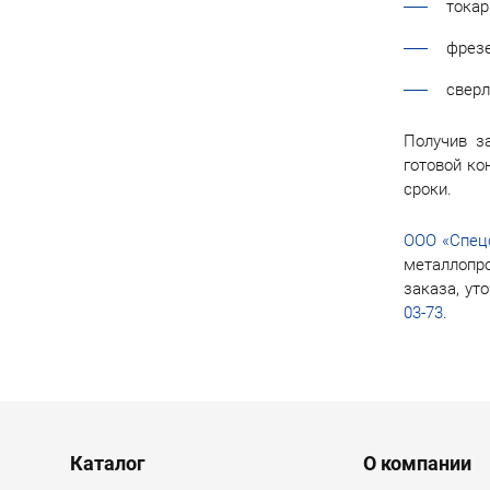
токар
фрез
сверл
Получив з
готовой ко
сроки.
ООО «Спец
металлопр
заказа, ут
03-73
.
Menu footer
Каталог
О компании