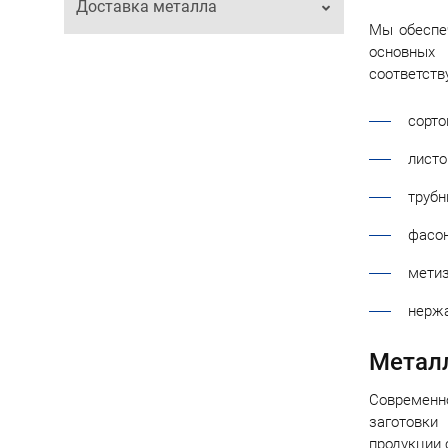
Доставка металла
Мы обеспеч
основных 
соответств
сорто
листо
трубн
фасон
метиз
нержа
Металл
Современн
заготовки
продукции 