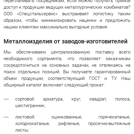
переплачивать посредникам, если можно получить прямой
г.Вологда
+7 (8172) 27-03-73
доступ к продукции ведущих металлургических комбинатов?
ООО «Спецстальсервис» выстраивает логистику таким
Обратный вызов
образом, чтобы минимизировать наценки и предложить
нашим клиентам максимально выгодные условия.
Металлоизделия от заводов-изготовителей
Мы обеспечиваем централизованную поставку всего
необходимого сортамента, что позволяет заказчикам
сосредоточиться на основных задачах, не отвлекаясь на
поиск отдельных позиций. Вы получаете гарантированный
объем продукции, соответствующий ГОСТ и ТУ. Наш
обширный каталог включает следующий прокат:
сортовой: арматура, круг, квадрат, полоса,
шестигранник;
листовой: оцинкованные, горячекатаные,
холоднокатаные, рифленые, просечно-вытяжные
листы;