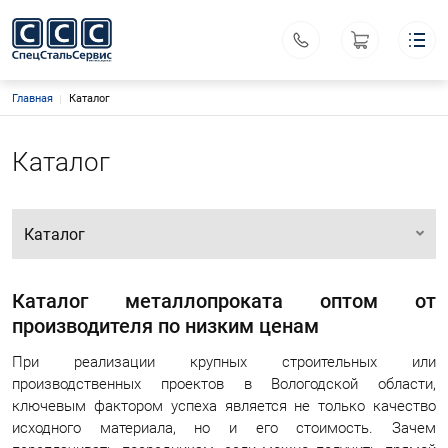
Строка навигации
Главная
Каталог
Спецстальсервис
Меню каталога
Каталог
Основная навигация
О компании
Каталог
Производство
Акционный товар
Контакты
Каталог
Поиск
Личный кабинет
ООО «Спецстальсервис»
Каталог металлопроката оптом от
ИНН 3525128510
КПП 352501001
производителя по низким ценам
Офис: г. Вологда, ул. Судоремонтная, д. 26А
При реализации крупных строительных или
производственных проектов в Вологодской области,
Склад: г. Вологда, ул. Преображенского, д. 32
ключевым фактором успеха является не только качество
Координаты: 59.222799, 39.827162
исходного материала, но и его стоимость. Зачем
sssvsnab@mail.ru