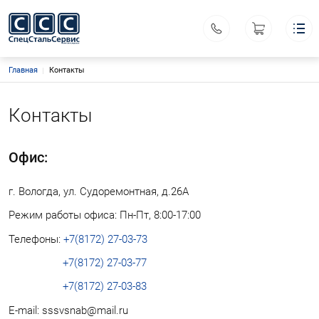
Строка навигации
Главная
Контакты
Спецстальсервис
Меню каталога
Каталог
Основная навигация
О компании
Контакты
Производство
Акционный товар
Офис:
Контакты
Поиск
Личный кабинет
г. Вологда, ул. Судоремонтная, д.26А
ООО «Спецстальсервис»
Режим работы офиса: Пн-Пт, 8:00-17:00
ИНН 3525128510
КПП 352501001
Телефоны:
+7(8172) 27-03-73
Офис: г. Вологда, ул. Судоремонтная, д. 26А
+7(8172) 27-03-77
Склад: г. Вологда, ул. Преображенского, д. 32
+7(8172) 27-03-83
Координаты: 59.222799, 39.827162
E-mail: sssvsnab@mail.ru
sssvsnab@mail.ru