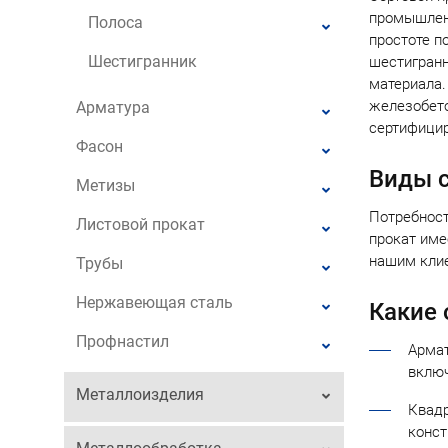
промышленн
Полоса
простоте п
Шестигранник
шестигранн
материала.
железобето
Арматура
сертифицир
Фасон
Виды с
Метизы
Потребност
Листовой прокат
прокат име
нашим клие
Трубы
Нержавеющая сталь
Какие 
Профнастил
Армат
включ
Металлоизделия
Квадр
конст