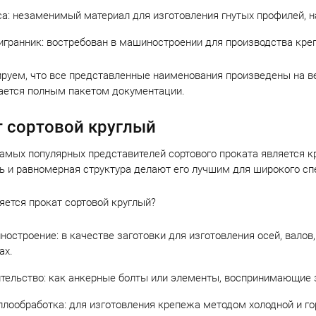
а: незаменимый материал для изготовления гнутых профилей, 
гранник: востребован в машиностроении для производства креп
руем, что все представленные наименования произведены на в
ается полным пакетом документации.
 сортовой круглый
амых популярных представителей сортового проката является кру
ь и равномерная структура делают его лучшим для широкого сп
яется прокат сортовой круглый?
остроение: в качестве заготовки для изготовления осей, валов
ах.
тельство: как анкерные болты или элементы, воспринимающие з
лообработка: для изготовления крепежа методом холодной и го