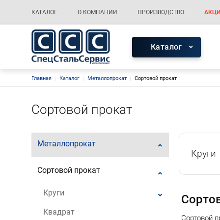
Меню каталога
Основная навигация
КАТАЛОГ
О КОМПАНИИ
ПРОИЗВОДСТВО
АКЦИ
Меню каталог
Каталог
Строка навигации
Главная
Каталог
Металлопрокат
Сортовой прокат
Сортовой прокат
Металлопрокат
Круги
Сортовой прокат
Круги
Сортов
Квадрат
Сортовой п