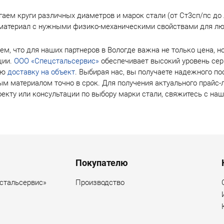
аем круги различных диаметров и марок стали (от Ст3сп/пс до 
материал с нужными физико-механическими свойствами для лю
м, что для наших партнеров в Вологде важна не только цена, но
ции.
ООО «Спецстальсервис»
обеспечивает высокий уровень серв
ую
доставку на объект
. Выбирая нас, вы получаете надежного п
м материалом точно в срок. Для получения актуального прайс-л
екту или консультации по выбору марки стали, свяжитесь с н
Покупателю
стальсервис»
Производство