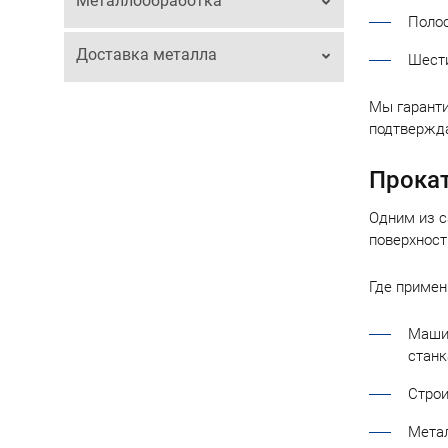
Металлообработка
Полос
Доставка металла
Шести
Мы гаранти
подтвержд
Прокат
Одним из с
поверхност
Где примен
Машин
станк
Строи
Метал