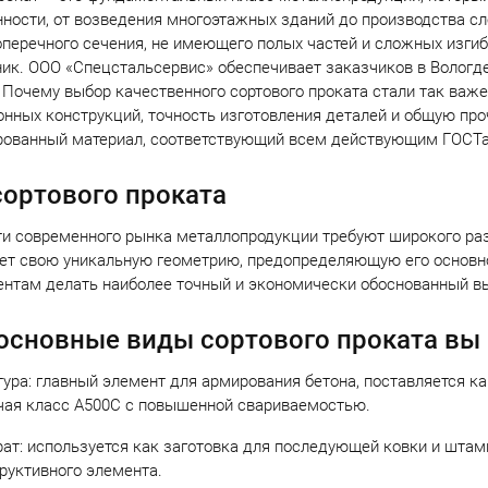
ости, от возведения многоэтажных зданий до производства сл
оперечного сечения, не имеющего полых частей и сложных изгибов
ик. ООО «Спецстальсервис» обеспечивает заказчиков в Вологд
 Почему выбор качественного сортового проката стали так важ
нных конструкций, точность изготовления деталей и общую пр
ованный материал, соответствующий всем действующим ГОСТам 
ортового проката
и современного рынка металлопродукции требуют широкого ра
ет свою уникальную геометрию, предопределяющую его основно
нтам делать наиболее точный и экономически обоснованный в
основные виды сортового проката вы 
ура: главный элемент для армирования бетона, поставляется как 
ая класс А500С с повышенной свариваемостью.
ат: используется как заготовка для последующей ковки и штамп
руктивного элемента.