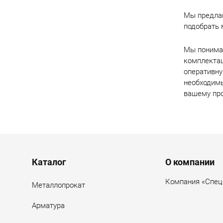
Мы предлаг
подобрать 
Мы понимае
комплекта
оперативн
необходимы
вашему про
Menu footer
Каталог
О компании
Компания «Спец
Металлопрокат
Арматура