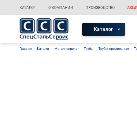
Меню каталога
Основная навигация
КАТАЛОГ
О КОМПАНИИ
ПРОИЗВОДСТВО
АКЦИ
Меню каталог
Каталог
Строка навигации
Главная
Каталог
Металлопрокат
Трубы
Трубы профильные
Т