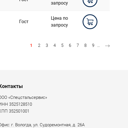
запросу
Цена по
Гост
запросу
Текущая страница
Страница
Страница
Страница
Страница
Страница
Страница
Страница
Страница
1
2
3
4
5
6
7
8
9
…
Контакты
ООО «Спецстальсервис»
ИНН 3525128510
КПП 352501001
Офис: г. Вологда, ул. Судоремонтная, д. 26А