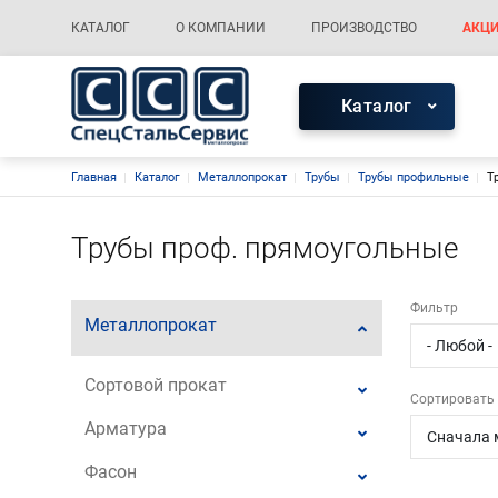
Меню каталога
Основная навигация
КАТАЛОГ
О КОМПАНИИ
ПРОИЗВОДСТВО
АКЦИ
Меню каталог
Каталог
Строка навигации
Главная
Каталог
Металлопрокат
Трубы
Трубы профильные
Т
Трубы проф. прямоугольные
Фильтр
Металлопрокат
Сортовой прокат
Сортировать 
Арматура
Фасон