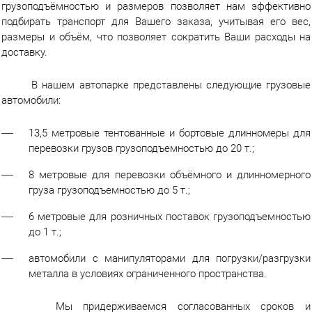
грузоподъёмностью и размеров позволяет нам эффективно
г.Вологда
+7 (8172) 27-03-73
подбирать транспорт для Вашего заказа, учитывая его вес,
Обратный вызов
размеры и объём, что позволяет сократить Ваши расходы на
доставку.
В нашем автопарке представлены следующие грузовые
автомобили:
13,5 метровые тентованные и бортовые длинномеры для
перевозки грузов грузоподъемностью до 20 т.;
8 метровые для перевозки объёмного и длинномерного
груза грузоподъемностью до 5 т.;
6 метровые для розничных поставок грузоподъемностью
до 1 т.;
автомобили с манипуляторами для погрузки/разгрузки
металла в условиях ограниченного пространства.
Мы придерживаемся согласованных сроков и