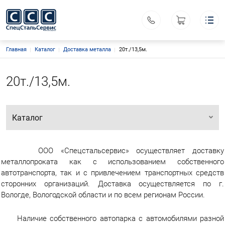
Строка навигации
Главная
Каталог
Доставка металла
Спецстальсервис
20т./13,5м.
Меню каталога
Каталог
Основная навигация
О компании
20т./13,5м.
Производство
Акционный товар
Контакты
Каталог
Поиск
Личный кабинет
ООО «Спецстальсервис»
ООО «Спецстальсервис» осуществляет доставку
ИНН 3525128510
КПП 352501001
металлопроката как с использованием собственного
автотранспорта, так и с привлечением транспортных средств
Офис: г. Вологда, ул. Судоремонтная, д. 26А
сторонних организаций. Доставка осуществляется по г.
Склад: г. Вологда, ул. Преображенского, д. 32
Вологде, Вологодской области и по всем регионам России.
Координаты: 59.222799, 39.827162
Наличие собственного автопарка с автомобилями разной
sssvsnab@mail.ru