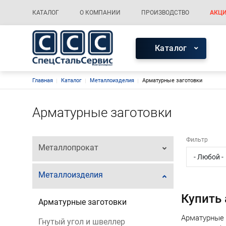
Меню каталога
Основная навигация
КАТАЛОГ
О КОМПАНИИ
ПРОИЗВОДСТВО
АКЦИ
Меню каталог
Каталог
Строка навигации
Главная
Каталог
Металлоизделия
Арматурные заготовки
Арматурные заготовки
Фильтр
Металлопрокат
Металлоизделия
Купить
Арматурные заготовки
Арматурные 
Гнутый угол и швеллер