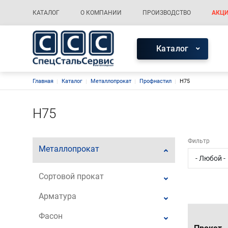
Меню каталога
Основная навигация
КАТАЛОГ
О КОМПАНИИ
ПРОИЗВОДСТВО
АКЦИ
Меню каталог
Каталог
Строка навигации
Главная
Каталог
Металлопрокат
Профнастил
Н75
Н75
Фильтр
Металлопрокат
Сортовой прокат
Арматура
Фасон