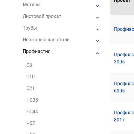
Прокат
Метизы
Листовой прокат
Трубы
Профнаст
Нержавеющая сталь
Профнастил
Профнаст
3005
С8
С10
Профнаст
С21
6005
НС35
НС44
Профнаст
8017
Н57