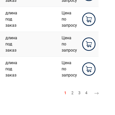
заказ
запросу
длина
Цена
под
по
заказ
запросу
длина
Цена
под
по
заказ
запросу
длина
Цена
под
по
заказ
запросу
Текущая страница
Страница
Страница
Страница
1
2
3
4