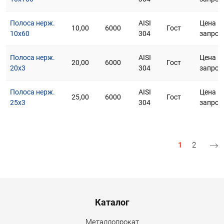
Полоса нерж.
AISI
Цена п
10,00
6000
Гост
10х60
304
запрос
Полоса нерж.
AISI
Цена п
20,00
6000
Гост
20х3
304
запрос
Полоса нерж.
AISI
Цена п
25,00
6000
Гост
25х3
304
запрос
Нумерация страниц
Текущая стр
Страниц
1
2
Menu footer
Каталог
Металлопрокат