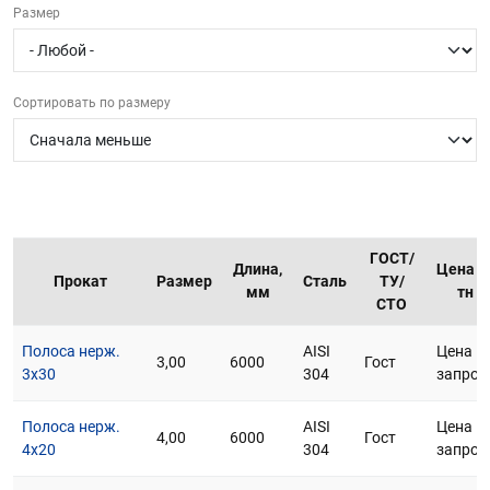
Размер
г.Вологда
+7 (8172) 27-03-73
Обратный вызов
Сортировать по размеру
ГОСТ/
Длина,
Цена з
Прокат
Размер
Сталь
ТУ/
мм
тн
СТО
Полоса нерж.
AISI
Цена п
3,00
6000
Гост
3х30
304
запрос
Полоса нерж.
AISI
Цена п
4,00
6000
Гост
4х20
304
запрос