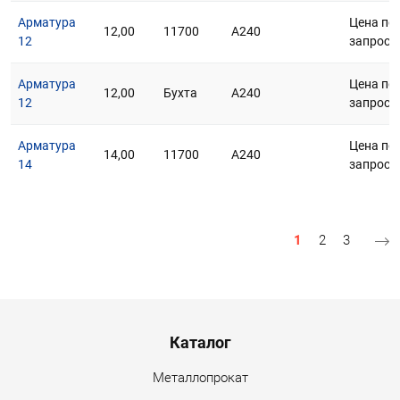
Арматура
Цена по
12,00
11700
А240
12
запросу
Арматура
Цена по
12,00
Бухта
А240
12
запросу
Арматура
Цена по
14,00
11700
А240
14
запросу
Нумерация страниц
Текущая страни
Страница
Страниц
1
2
3
Menu footer
Каталог
Металлопрокат