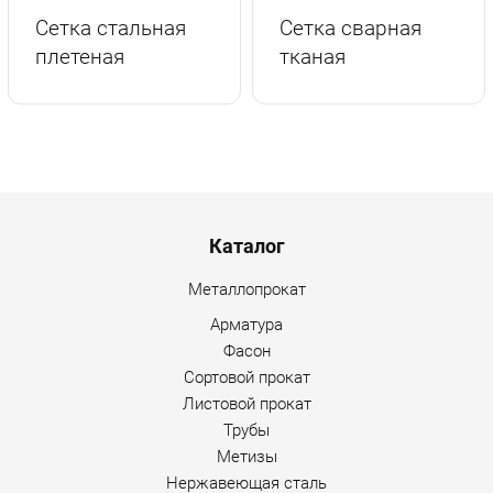
г.Вологда
+7 (8172) 27-03-73
Сетка стальная
Сетка сварная
Обратный вызов
плетеная
тканая
Menu footer
Каталог
Металлопрокат
Арматура
Фасон
Сортовой прокат
Листовой прокат
Трубы
Метизы
Нержавеющая сталь