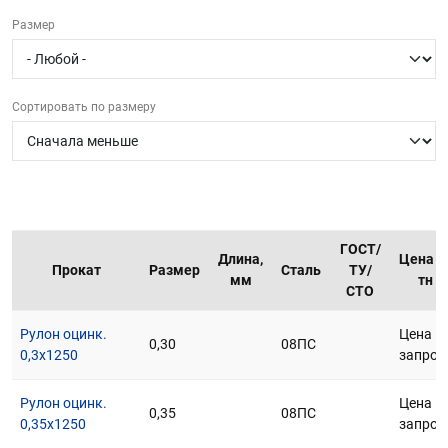
г.Вологда
+7 (8172) 27-03-73
Размер
Обратный вызов
Сортировать по размеру
ГОСТ/
Длина,
Цена з
Прокат
Размер
Сталь
ТУ/
мм
тн
СТО
Рулон оцинк.
Цена п
0,30
08ПС
0,3х1250
запрос
Рулон оцинк.
Цена п
0,35
08ПС
0,35х1250
запрос