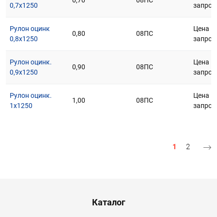
0,70
08ПС
0,7х1250
запрос
Рулон оцинк
Цена п
0,80
08ПС
0,8х1250
запрос
Рулон оцинк.
Цена п
0,90
08ПС
0,9х1250
запрос
Рулон оцинк.
Цена п
1,00
08ПС
1х1250
запрос
Нумерация страниц
Текущая стр
Страниц
1
2
Menu footer
Каталог