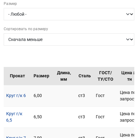
Размер
г.Вологда
+7 (8172) 27-03-73
Обратный вызов
Сортировать по размеру
Длина,
ГОСТ/
Цена за
Прокат
Размер
Сталь
мм
ТУ/СТО
тн
Цена по
Круг г/к 6
6,00
ст3
Гост
запросу
Круг г/к
Цена по
6,50
ст3
Гост
6,5
запросу
Цена по