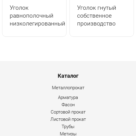
г.Вологда
+7 (8172) 27-03-73
Уголок
Уголок гнутый
Обратный вызов
равнополочный
собственное
низколегированный
производство
Menu footer
Каталог
Металлопрокат
Арматура
Фасон
Сортовой прокат
Листовой прокат
Трубы
Метизы