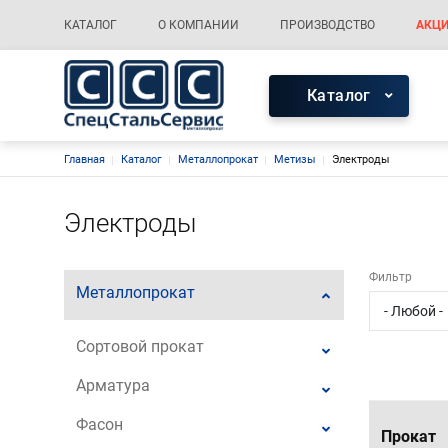
Меню каталога
Основная навигация
КАТАЛОГ
О КОМПАНИИ
ПРОИЗВОДСТВО
АКЦИ
Меню каталог
Каталог
Строка навигации
Главная
Каталог
Металлопрокат
Метизы
Электроды
Электроды
Фильтр
Металлопрокат
Сортовой прокат
Арматура
Фасон
Прокат