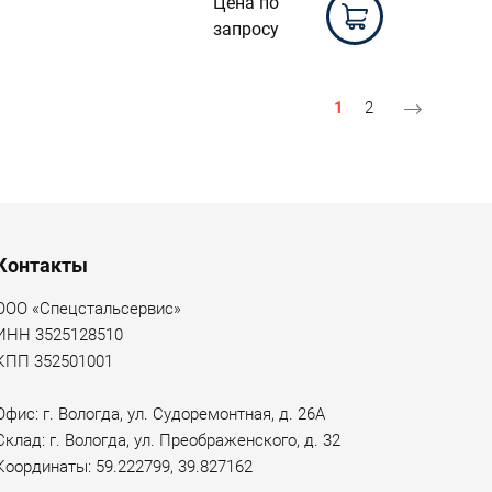
Цена по
запросу
Текущая страница
Страница
1
2
Контакты
ООО «Спецстальсервис»
ИНН 3525128510
КПП 352501001
Офис: г. Вологда, ул. Судоремонтная, д. 26А
Склад: г. Вологда, ул. Преображенского, д. 32
Координаты: 59.222799, 39.827162