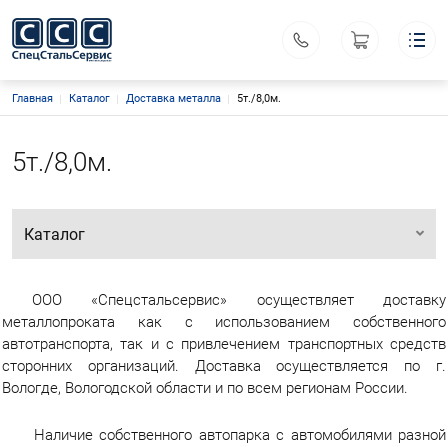
Строка навигации
Главная
Каталог
Доставка металла
Спецстальсервис
5т./8,0м.
Меню каталога
Каталог
Основная навигация
О компании
5т./8,0м.
Производство
Акционный товар
Контакты
Каталог
Поиск
Личный кабинет
ООО «Спецстальсервис»
ООО «Спецстальсервис» осуществляет доставку
ИНН 3525128510
КПП 352501001
металлопроката как с использованием собственного
автотранспорта, так и с привлечением транспортных средств
Офис: г. Вологда, ул. Судоремонтная, д. 26А
сторонних организаций. Доставка осуществляется по г.
Склад: г. Вологда, ул. Преображенского, д. 32
Вологде, Вологодской области и по всем регионам России.
Координаты: 59.222799, 39.827162
Наличие собственного автопарка с автомобилями разной
sssvsnab@mail.ru