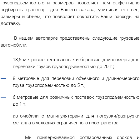
грузоподъёмностью и размеров позволяет нам эффективно
г.Вологда
+7 (8172) 27-03-73
подбирать транспорт для Вашего заказа, учитывая его вес,
Обратный вызов
размеры и объём, что позволяет сократить Ваши расходы на
доставку.
В нашем автопарке представлены следующие грузовые
автомобили:
13,5 метровые тентованные и бортовые длинномеры для
перевозки грузов грузоподъемностью до 20 т.;
8 метровые для перевозки объёмного и длинномерного
груза грузоподъемностью до 5 т.;
6 метровые для розничных поставок грузоподъемностью
до 1 т.;
автомобили с манипуляторами для погрузки/разгрузки
металла в условиях ограниченного пространства.
Мы придерживаемся согласованных сроков и